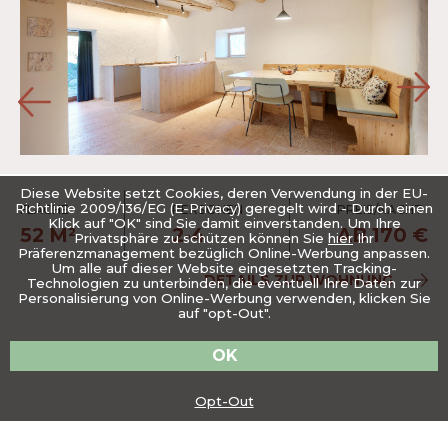
Diese Website setzt Cookies, deren Verwendung in der EU-
Richtlinie 2009/136/EG (E-Privacy) geregelt wird - Durch einen
FLÄCHE
PERSONEN
PREIS/NACHT
Klick auf "OK" sind Sie damit einverstanden. Um Ihre
52 M²
2-4
AB 170 €
Privatsphäre zu schützen können Sie
hier
Ihr
Präferenzmanagement bezüglich Online-Werbung anpassen.
Um alle auf dieser Website eingesetzten Tracking-
DETAILS ZUR WOHNUNG
Technologien zu unterbinden, die eventuell Ihre Daten zur
Personalisierung von Online-Werbung verwenden, klicken Sie
auf "opt-Out".
OK
Opt-Out